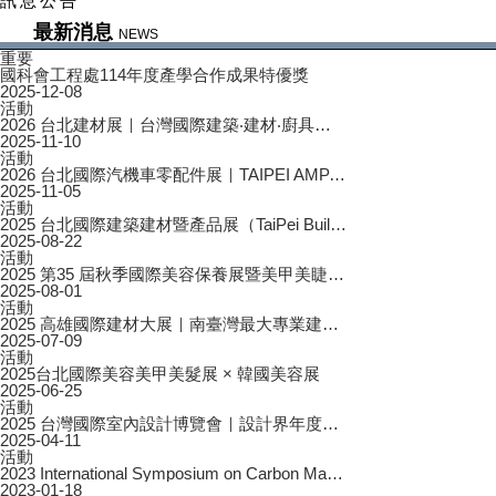
最
訊息公告
新
最新消息
消
NEWS
息
重要
國科會工程處114年度產學合作成果特優獎
2025-12-08
活動
2026 台北建材展｜台灣國際建築‧建材‧廚具空間設計展...
2025-11-10
活動
2026 台北國際汽機車零配件展｜TAIPEI AMPA 第42屆...
2025-11-05
活動
2025 台北國際建築建材暨產品展（TaiPei Building Show）...
2025-08-22
活動
2025 第35 屆秋季國際美容保養展暨美甲美睫博覽會...
2025-08-01
活動
2025 高雄國際建材大展｜南臺灣最大專業建材年度盛會...
2025-07-09
活動
2025台北國際美容美甲美髮展 × 韓國美容展
2025-06-25
活動
2025 台灣國際室內設計博覽會｜設計界年度盛會即將登場！...
2025-04-11
活動
2023 International Symposium on Carbon Materials 國際碳系材...
2023-01-18