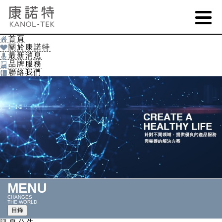
康
諾
特
國
際
首頁
Ç
股
關於康諾特
份
c
最新消息
有
9
限
品牌服務
H
公
聯絡我們
4
司-
最
新
消
息
MENU
CHANGES
THE WORLD
目錄